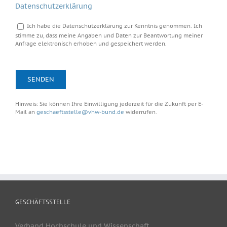
Datenschutzerklärung
Ich habe die Datenschutzerklärung zur Kenntnis genommen. Ich
stimme zu, dass meine Angaben und Daten zur Beantwortung meiner
Anfrage elektronisch erhoben und gespeichert werden.
Bitte
lasse
dieses
Feld
Hinweis: Sie können Ihre Einwilligung jederzeit für die Zukunft per E-
leer.
Mail an
geschaeftsstelle@vhw-bund.de
widerrufen.
GESCHÄFTSSTELLE
Verband Hochschule und Wissenschaft